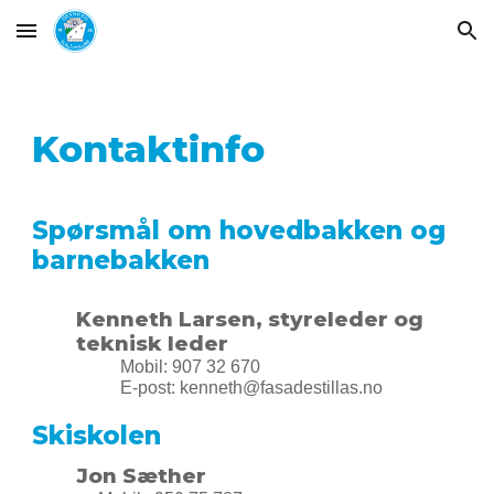
Skip to main content
Skip to navigation
Kontaktinfo
Spørsmål om hovedbakken og
barnebakken
Kenneth Larsen, styreleder og
teknisk leder
Mobil: 907 32 670
E-post:
kenneth@fasadestillas.no
Skiskolen
Jon Sæther