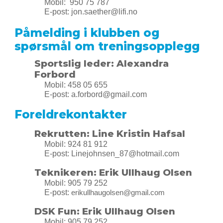
Mobil:
950 75 787
E-post:
jon.saether@lifi.no
Påmelding i klubben og
spørsmål om treningsopplegg
S
portslig leder:
Alexandra
Forbord
Mobil: 458 05 655
E-post: a.forbord@gmail.com
Foreldrekontakter
Rekrutten:
Line Kristin Hafsal
Mobil: 924 81 912
E-post:
Linejohnsen_87@hotmail.com
Teknikeren: Erik Ullhaug Olsen
Mobil: 905 79 252
E-post:
erikullhaugolsen@gmail.com
DSK Fun
: Erik Ullhaug Olsen
Mobil: 905 79 252